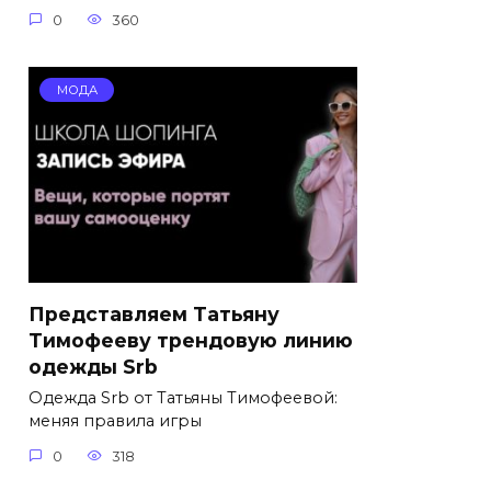
0
360
МОДА
Представляем Татьяну
Тимофееву трендовую линию
одежды Srb
Одежда Srb от Татьяны Тимофеевой:
меняя правила игры
0
318