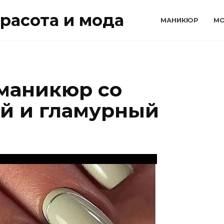
расота и мода
МАНИКЮР
М
маникюр со
ий и гламурный