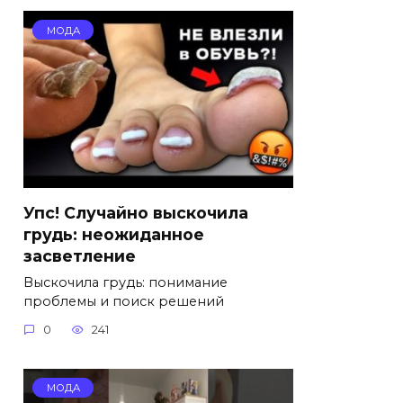
МОДА
Упс! Случайно выскочила
грудь: неожиданное
засветление
Выскочила грудь: понимание
проблемы и поиск решений
0
241
МОДА