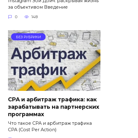
Instagram Зои Дойч: раскрывая жизнь
за объективом Введение
0
148
БЕЗ РУБРИКИ
CPA и арбитраж трафика: как
зарабатывать на партнерских
программах
Что такое CPA и арбитраж трафика
CPA (Cost Per Action)