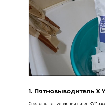
1. Пятновыводитель X 
Средство для удаления пятен XYZ за