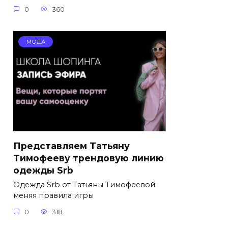
0
360
МОДА
Представляем Татьяну
Тимофееву трендовую линию
одежды Srb
Одежда Srb от Татьяны Тимофеевой:
меняя правила игры
0
318