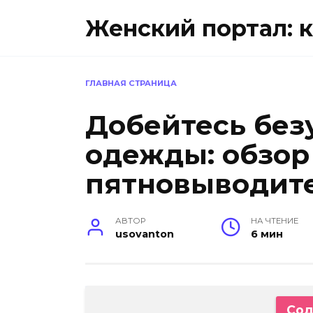
Перейти
Женский портал: к
к
содержанию
ГЛАВНАЯ СТРАНИЦА
Добейтесь без
одежды: обзор
пятновыводит
АВТОР
НА ЧТЕНИЕ
usovanton
6 мин
Сод