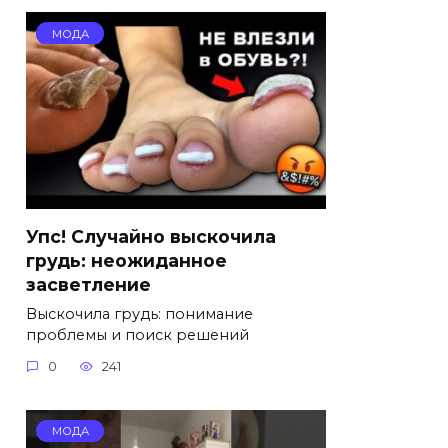
МОДА
Упс! Случайно выскочила
грудь: неожиданное
засветление
Выскочила грудь: понимание
проблемы и поиск решений
0
241
МОДА