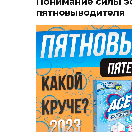
Понимание силы э
пятновыводителя