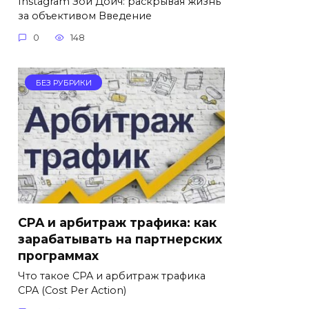
Instagram Зои Дойч: раскрывая жизнь
за объективом Введение
0
148
БЕЗ РУБРИКИ
CPA и арбитраж трафика: как
зарабатывать на партнерских
программах
Что такое CPA и арбитраж трафика
CPA (Cost Per Action)