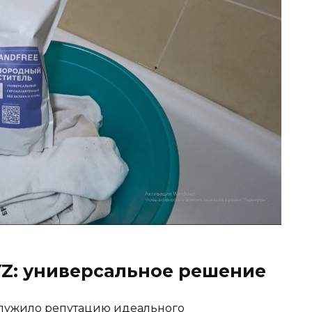
YZ: универсальное решение
служило репутацию идеального