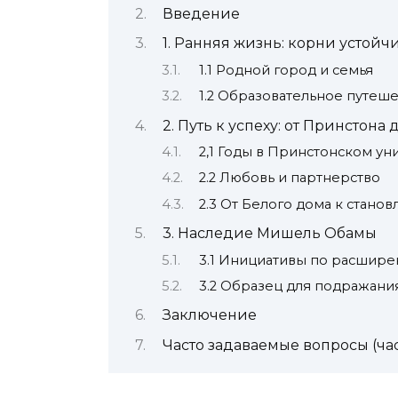
Введение
1. Ранняя жизнь: корни устойч
1.1 Родной город и семья
1.2 Образовательное путеш
2. Путь к успеху: от Принстона
2,1 Годы в Принстонском ун
2.2 Любовь и партнерство
2.3 От Белого дома к стано
3. Наследие Мишель Обамы
3.1 Инициативы по расшир
3.2 Образец для подражания
Заключение
Часто задаваемые вопросы (ча