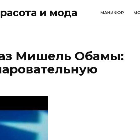
расота и мода
МАНИКЮР
М
аз Мишель Обамы:
чаровательную