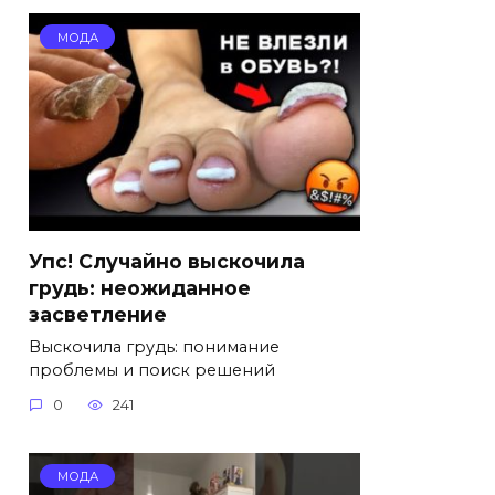
МОДА
Упс! Случайно выскочила
грудь: неожиданное
засветление
Выскочила грудь: понимание
проблемы и поиск решений
0
241
МОДА