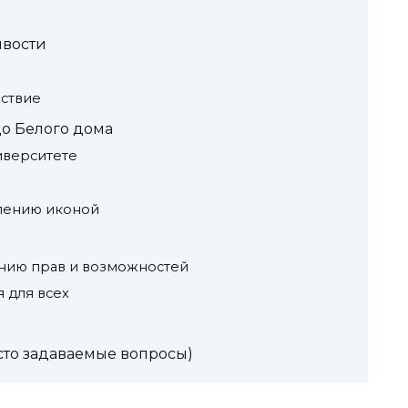
ивости
ествие
 до Белого дома
иверситете
влению иконой
ению прав и возможностей
 для всех
сто задаваемые вопросы)