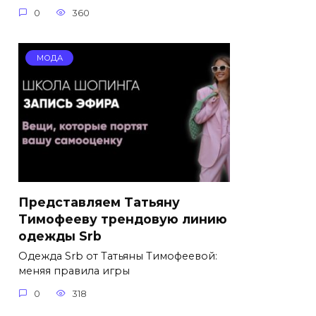
0
360
МОДА
Представляем Татьяну
Тимофееву трендовую линию
одежды Srb
Одежда Srb от Татьяны Тимофеевой:
меняя правила игры
0
318