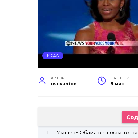
МОДА
АВТОР
НА ЧТЕНИЕ
usovanton
5 мин
Сод
Мишель Обама в юности: взгл