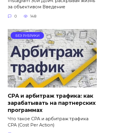
Instagram Зои Дойч: раскрывая жизнь
за объективом Введение
0
148
БЕЗ РУБРИКИ
CPA и арбитраж трафика: как
зарабатывать на партнерских
программах
Что такое CPA и арбитраж трафика
CPA (Cost Per Action)