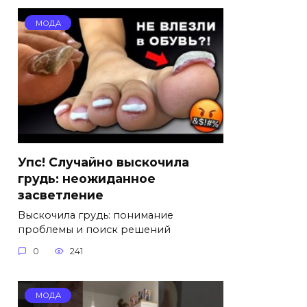
МОДА
Упс! Случайно выскочила
грудь: неожиданное
засветление
Выскочила грудь: понимание
проблемы и поиск решений
0
241
МОДА