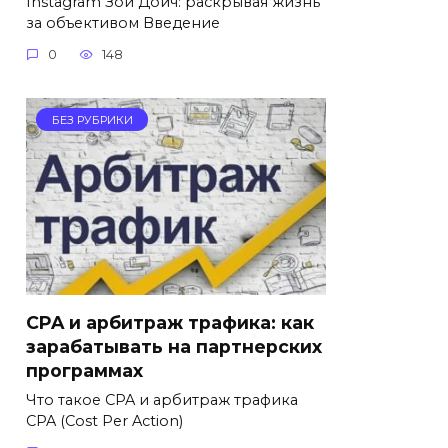
Instagram Зои Дойч: раскрывая жизнь
за объективом Введение
0
148
БЕЗ РУБРИКИ
CPA и арбитраж трафика: как
зарабатывать на партнерских
программах
Что такое CPA и арбитраж трафика
CPA (Cost Per Action)