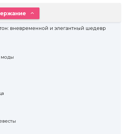
ержание
тон: вневременной и элегантный шедевр
х моды
ца
евесты