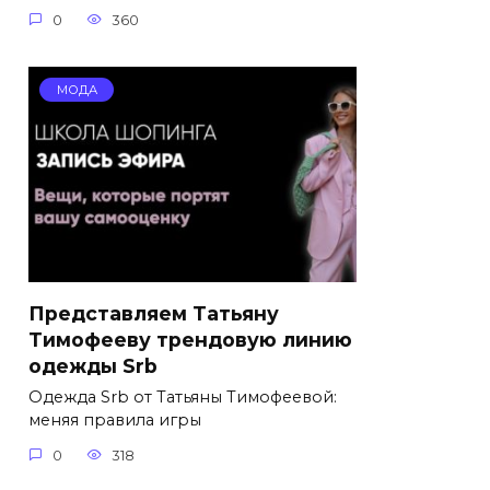
0
360
МОДА
Представляем Татьяну
Тимофееву трендовую линию
одежды Srb
Одежда Srb от Татьяны Тимофеевой:
меняя правила игры
0
318