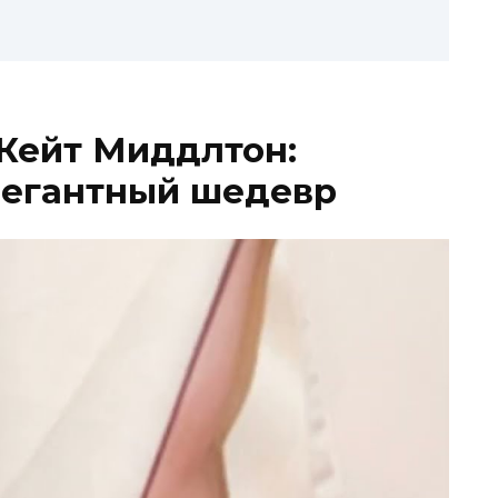
Кейт Миддлтон:
легантный шедевр