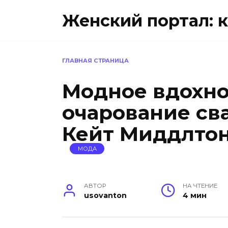
Перейти
Женский портал: к
к
содержанию
ГЛАВНАЯ СТРАНИЦА
Модное вдохно
очарование св
Кейт Миддлто
МОДА
АВТОР
НА ЧТЕНИЕ
usovanton
4 мин