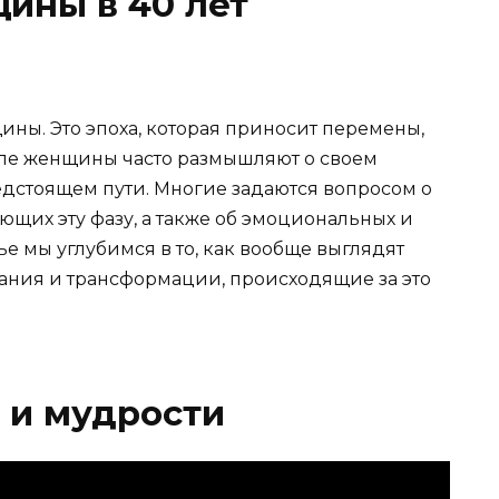
ины в 40 лет
щины. Это эпоха, которая приносит перемены,
апе женщины часто размышляют о своем
дстоящем пути. Многие задаются вопросом о
щих эту фазу, а также об эмоциональных и
тье мы углубимся в то, как вообще выглядят
ания и трансформации, происходящие за это
а и мудрости