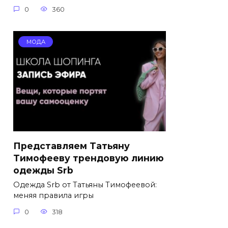
0
360
МОДА
Представляем Татьяну
Тимофееву трендовую линию
одежды Srb
Одежда Srb от Татьяны Тимофеевой:
меняя правила игры
0
318