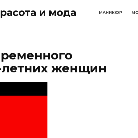
расота и мода
МАНИКЮР
М
временного
-летних женщин