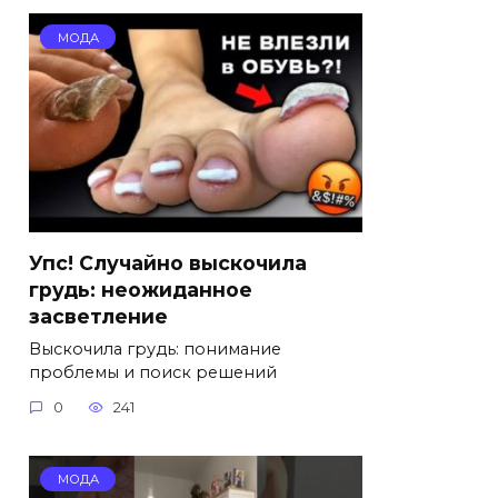
МОДА
Упс! Случайно выскочила
грудь: неожиданное
засветление
Выскочила грудь: понимание
проблемы и поиск решений
0
241
МОДА