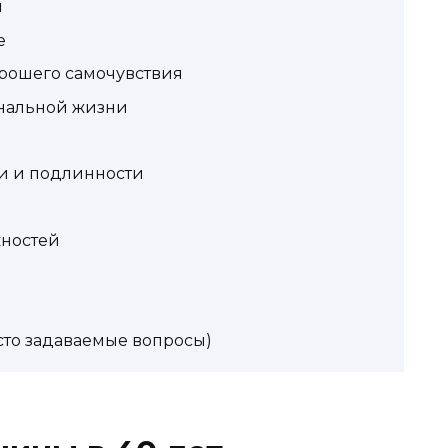
и
е
орошего самочувствия
ональной жизни
и и подлинности
жностей
сто задаваемые вопросы)