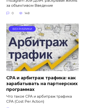
Instagram Зои Дойч: раскрывая жизнь
за объективом Введение
0
148
БЕЗ РУБРИКИ
CPA и арбитраж трафика: как
зарабатывать на партнерских
программах
Что такое CPA и арбитраж трафика
CPA (Cost Per Action)