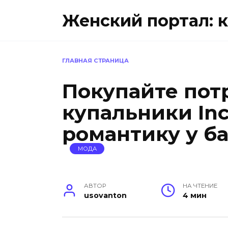
Перейти
Женский портал: к
к
содержанию
ГЛАВНАЯ СТРАНИЦА
Покупайте по
купальники Inc
романтику у б
МОДА
АВТОР
НА ЧТЕНИЕ
usovanton
4 мин