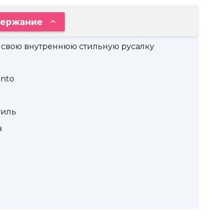
ержание
е свою внутреннюю стильную русалку
anto
тиль
в