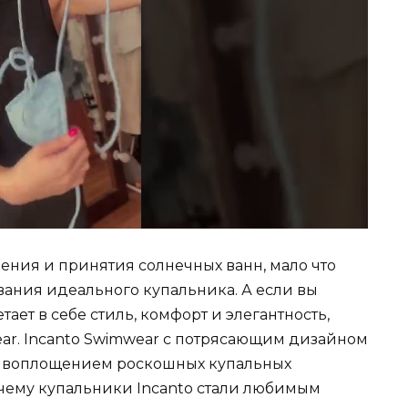
оения и принятия солнечных ванн, мало что
вания идеального купальника. А если вы
ает в себе стиль, комфорт и элегантность,
ear. Incanto Swimwear с потрясающим дизайном
я воплощением роскошных купальных
почему купальники Incanto стали любимым