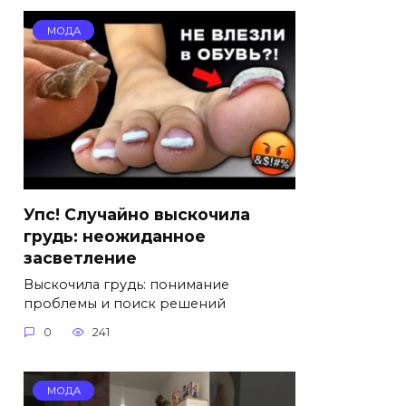
МОДА
Упс! Случайно выскочила
грудь: неожиданное
засветление
Выскочила грудь: понимание
проблемы и поиск решений
0
241
МОДА