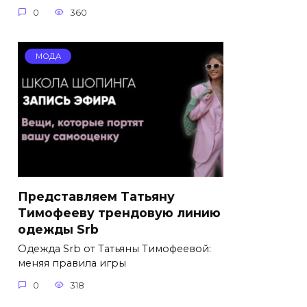
0
360
МОДА
Представляем Татьяну
Тимофееву трендовую линию
одежды Srb
Одежда Srb от Татьяны Тимофеевой:
меняя правила игры
0
318