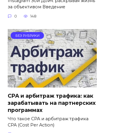
Instagram Зои Дойч: раскрывая жизнь
за объективом Введение
0
148
БЕЗ РУБРИКИ
CPA и арбитраж трафика: как
зарабатывать на партнерских
программах
Что такое CPA и арбитраж трафика
CPA (Cost Per Action)