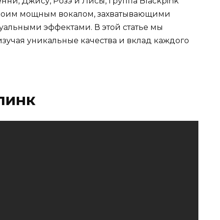
нни, Джису, Розэ и Лисы, группа Blackpink
воим мощным вокалом, захватывающими
альными эффектами. В этой статье мы
 изучая уникальные качества и вклад каждого
пинк