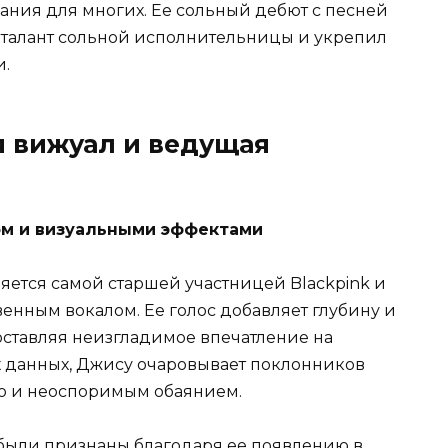
ния для многих. Ее сольный дебют с песней
 талант сольной исполнительницы и укрепил
и.
я вижуал и ведущая
ом и визуальными эффектами
ляется самой старшей участницей Blackpink и
нным вокалом. Ее голос добавляет глубину и
оставляя неизгладимое впечатление на
х данных, Джису очаровывает поклонников
ю и неоспоримым обаянием.
были признаны благодаря ее появлению в