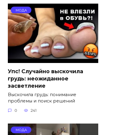
МОДА
Упс! Случайно выскочила
грудь: неожиданное
засветление
Выскочила грудь: понимание
проблемы и поиск решений
0
241
МОДА