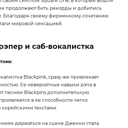
со своим синглом Square One, в который вошли
 они продолжают бить рекорды и добились
е. Благодаря своему фирменному сочетанию
 стали мировой сенсацией.
рэпер и саб-вокалистка
тник
алистка Blackpink, сразу же привлекает
ностью. Ее невероятные навыки рэпа в
т песням Blackpins дополнительную
роявляется в ее способности легко
 корейскими текстами.
ениям держаться на сцене Дженни стала