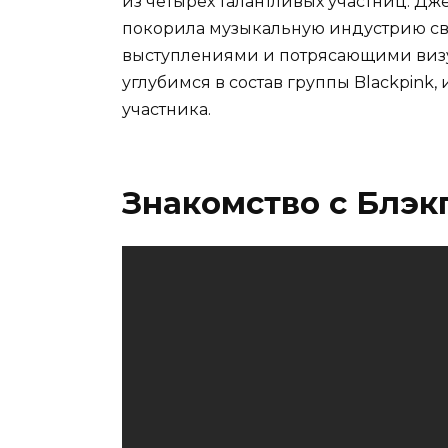
из четырех талантливых участниц: Дже
покорила музыкальную индустрию с
выступлениями и потрясающими визу
углубимся в состав группы Blackpink,
участника.
Знакомство с Блэк