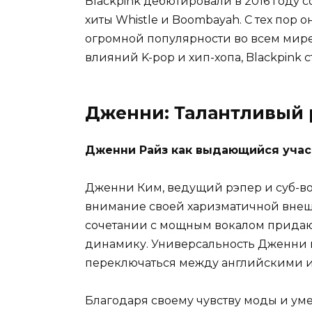
Blackpink дебютировали в 2016 году 
хиты Whistle и Boombayah. С тех пор
огромной популярности во всем мир
влияний K-pop и хип-хопа, Blackpink
Дженни: Талантливый 
Дженни Райз как выдающийся учас
Дженни Ким, ведущий рэпер и суб-вок
внимание своей харизматичной внеш
сочетании с мощным вокалом придаю
динамику. Универсальность Дженни п
переключаться между английскими и
Благодаря своему чувству моды и ум