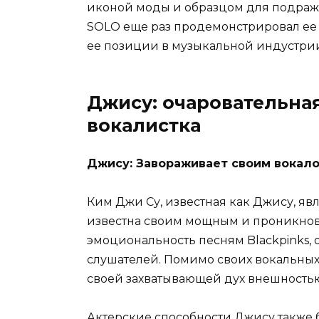
иконой моды и образцом для подража
SOLO еще раз продемонстрировал ее
ее позиции в музыкальной индустри
Джису: очаровательна
вокалистка
Джису: Завораживает своим вокал
Ким Джи Су, известная как Джису, яв
известна своим мощным и проникнове
эмоциональность песням Blackpinks, 
слушателей. Помимо своих вокальны
своей захватывающей дух внешность
Актерские способности Джису также 