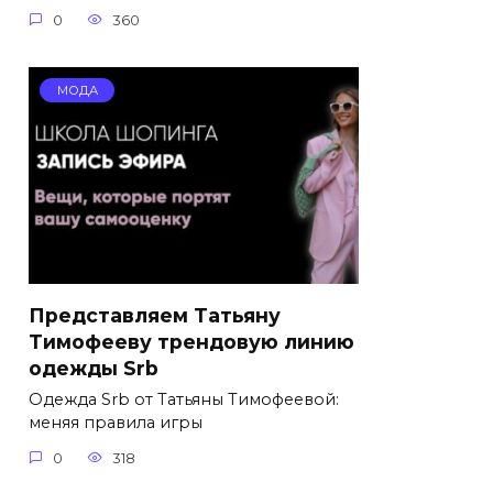
0
360
МОДА
Представляем Татьяну
Тимофееву трендовую линию
одежды Srb
Одежда Srb от Татьяны Тимофеевой:
меняя правила игры
0
318