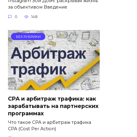
Instagram Зои Дойч: раскрывая жизнь
за объективом Введение
0
148
БЕЗ РУБРИКИ
CPA и арбитраж трафика: как
зарабатывать на партнерских
программах
Что такое CPA и арбитраж трафика
CPA (Cost Per Action)