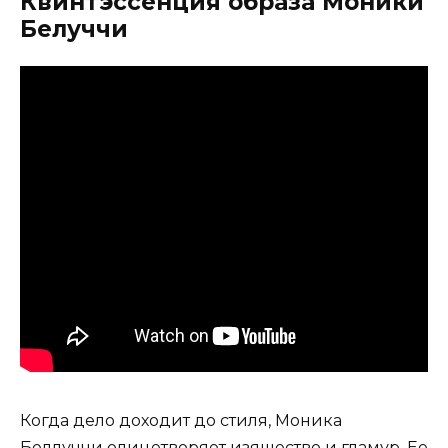
Квинтэссенция образа Моники
Белуччи
Когда дело доходит до стиля, Моника
Беллуччи олицетворяет изящество и гламур. Ее