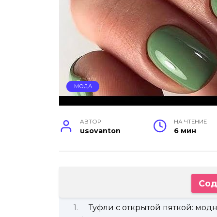
МОДА
АВТОР
НА ЧТЕНИЕ
usovanton
6 мин
Сод
Туфли с открытой пяткой: мо