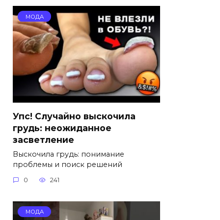
МОДА
Упс! Случайно выскочила
грудь: неожиданное
засветление
Выскочила грудь: понимание
проблемы и поиск решений
0
241
МОДА