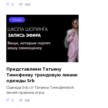
0
360
МОДА
Представляем Татьяну
Тимофееву трендовую линию
одежды Srb
Одежда Srb от Татьяны Тимофеевой:
меняя правила игры
0
318