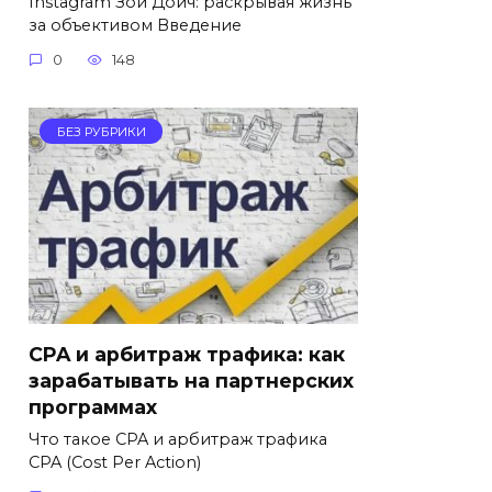
Instagram Зои Дойч: раскрывая жизнь
за объективом Введение
0
148
БЕЗ РУБРИКИ
CPA и арбитраж трафика: как
зарабатывать на партнерских
программах
Что такое CPA и арбитраж трафика
CPA (Cost Per Action)