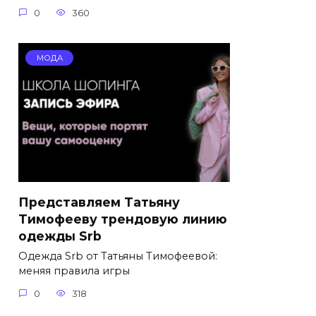
0
360
МОДА
Представляем Татьяну
Тимофееву трендовую линию
одежды Srb
Одежда Srb от Татьяны Тимофеевой:
меняя правила игры
0
318