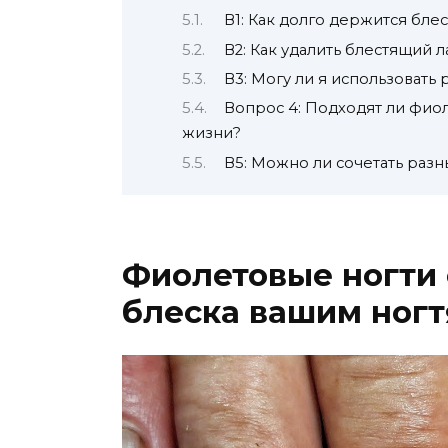
В1: Как долго держится бле
В2: Как удалить блестящий л
В3: Могу ли я использовать
Вопрос 4: Подходят ли фиол
жизни?
В5: Можно ли сочетать раз
Фиолетовые ногти 
блеска вашим ног