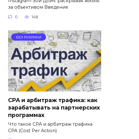
Instagram Зои Дойч: раскрывая жизнь
за объективом Введение
0
148
БЕЗ РУБРИКИ
CPA и арбитраж трафика: как
зарабатывать на партнерских
программах
Что такое CPA и арбитраж трафика
CPA (Cost Per Action)