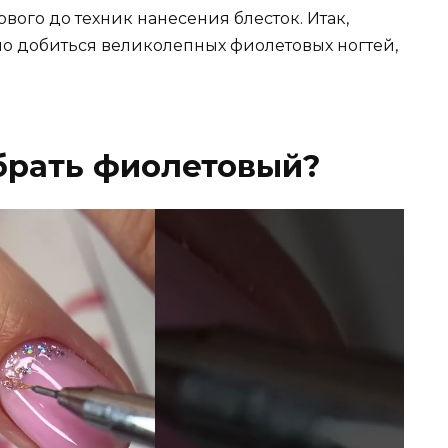
ового до техник нанесения блесток. Итак,
но добиться великолепных фиолетовых ногтей,
ыбрать фиолетовый?