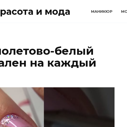
расота и мода
МАНИКЮР
М
иолетово-белый
ален на каждый