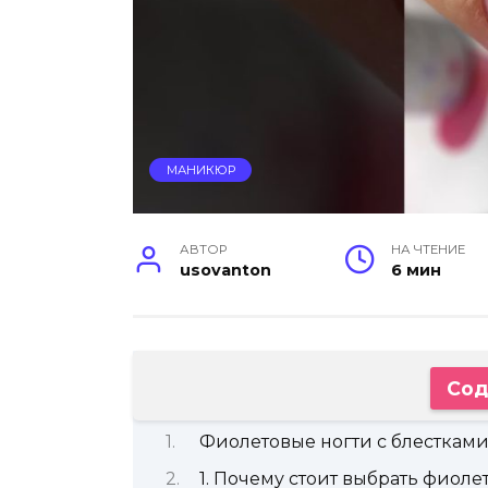
МАНИКЮР
АВТОР
НА ЧТЕНИЕ
usovanton
6 мин
Сод
Фиолетовые ногти с блестками
1. Почему стоит выбрать фиол