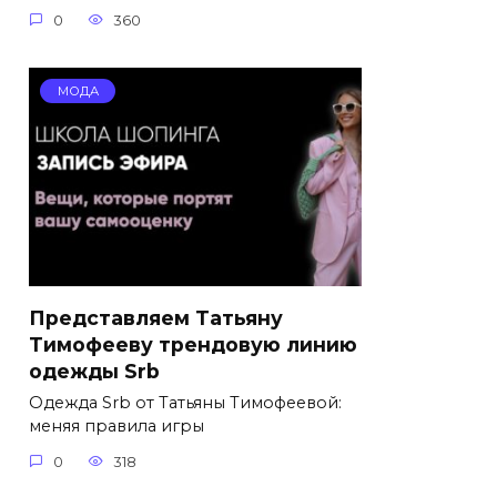
0
360
МОДА
Представляем Татьяну
Тимофееву трендовую линию
одежды Srb
Одежда Srb от Татьяны Тимофеевой:
меняя правила игры
0
318