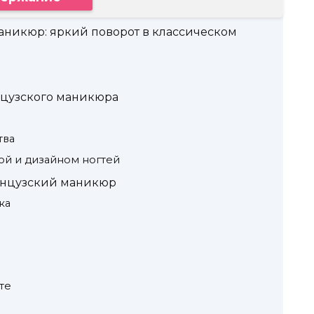
никюр: яркий поворот в классическом
нцузского маникюра
тва
й и дизайном ногтей
анцузский маникюр
ка
те