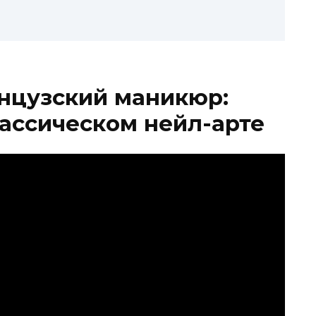
нцузский маникюр:
лассическом нейл-арте