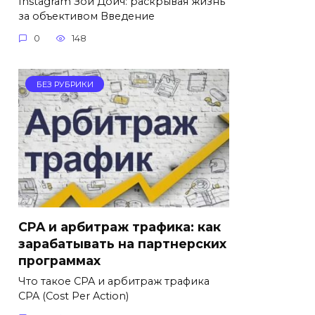
Instagram Зои Дойч: раскрывая жизнь
за объективом Введение
0
148
БЕЗ РУБРИКИ
CPA и арбитраж трафика: как
зарабатывать на партнерских
программах
Что такое CPA и арбитраж трафика
CPA (Cost Per Action)