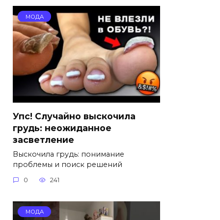
МОДА
Упс! Случайно выскочила
грудь: неожиданное
засветление
Выскочила грудь: понимание
проблемы и поиск решений
0
241
МОДА