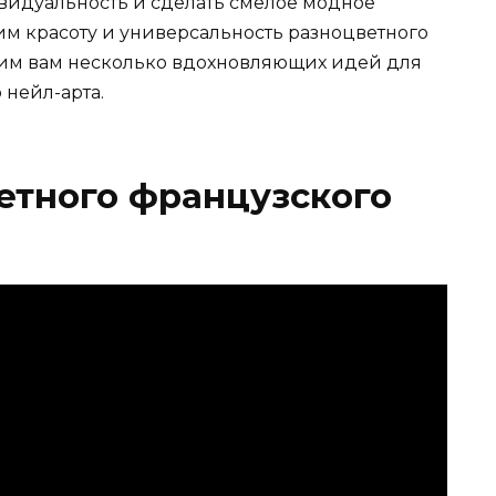
видуальность и сделать смелое модное
рим красоту и универсальность разноцветного
им вам несколько вдохновляющих идей для
 нейл-арта.
етного французского