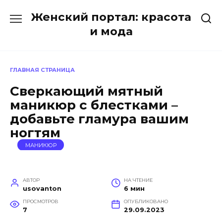
Перейти
Женский портал: красота
к
содержанию
и мода
ГЛАВНАЯ СТРАНИЦА
Сверкающий мятный
маникюр с блестками –
добавьте гламура вашим
ногтям
МАНИКЮР
АВТОР
НА ЧТЕНИЕ
usovanton
6 мин
ПРОСМОТРОВ
ОПУБЛИКОВАНО
7
29.09.2023